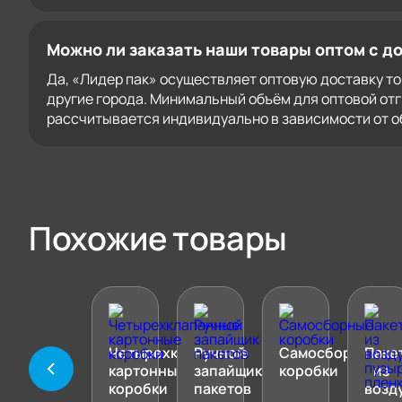
Можно ли заказать наши товары оптом с д
Да, «Лидер пак» осуществляет оптовую доставку тов
другие города. Минимальный объём для оптовой отг
рассчитывается индивидуально в зависимости от о
Похожие товары
Четырехклапанные
Ручной
Самосборные
Паке
картонные
запайщик
коробки
из
коробки
пакетов
возд