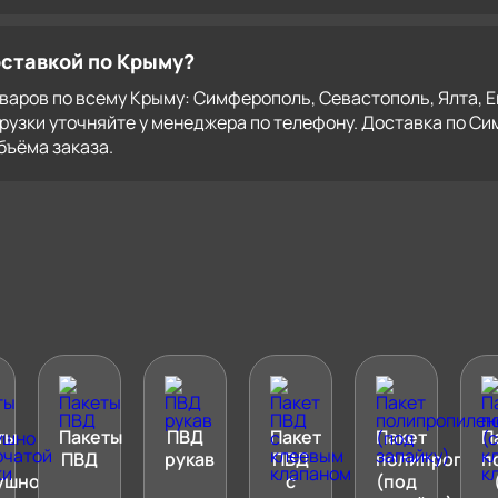
оставкой по Крыму?
аров по всему Крыму: Симферополь, Севастополь, Ялта, Ев
рузки уточняйте у менеджера по телефону. Доставка по С
бъёма заказа.
ты
Пакеты
ПВД
Пакет
Пакет
П
ПВД
рукав
ПВД
полипропиле
п
ушно
с
(под