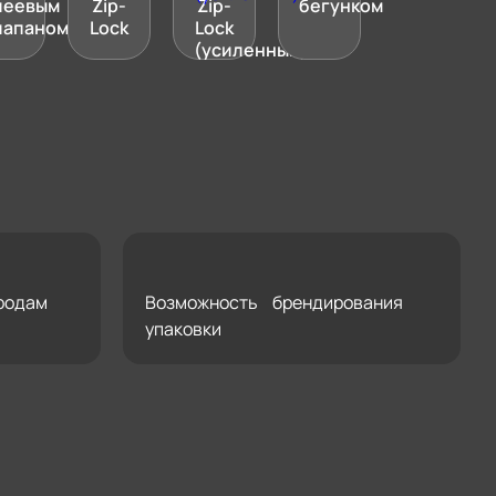
леевым
Zip-
Zip-
бегунком
лапаном)
Lock
Lock
(усиленный)
родам
Возможность брендирования
упаковки