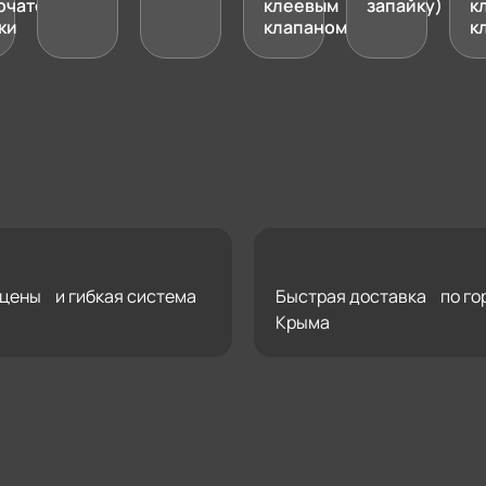
рчатой
клеевым
запайку)
к
ки
клапаном
к
цены и гибкая система
Быстрая доставка по го
Крыма