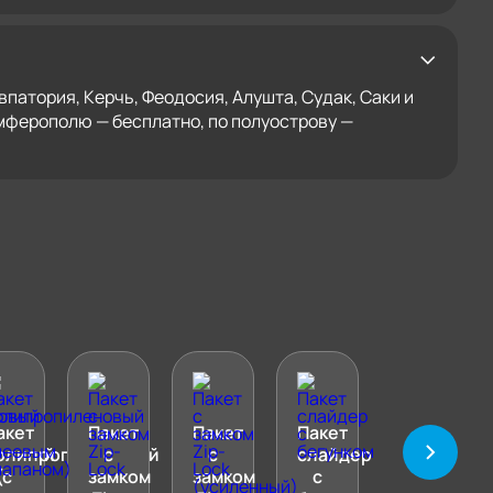
патория, Керчь, Феодосия, Алушта, Судак, Саки и
имферополю — бесплатно, по полуострову —
акет
Пакет
Пакет
Пакет
новый
олипропиленовый
с
с
слайдер
(с
замком
замком
с