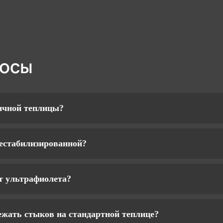
росы
ичной теплицы?
нестабилизированной?
т ультрафиолета?
жать стыков на стандартной теплице?