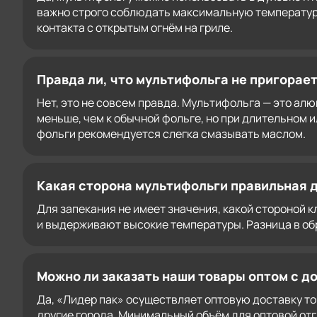
важно строго соблюдать максимальную температурну
контакта с открытым огнём на гриле.
Правда ли, что мультифольга не пригорает
Нет, это не совсем правда. Мультифольга — это ал
меньше, чем к обычной фольге, но при длительном
фольги рекомендуется слегка смазывать маслом.
Какая сторона мультифольги правильная д
Для запекания не имеет значения, какой стороной 
и выдерживают высокие температуры. Разница в обр
Можно ли заказать наши товары оптом с д
Да, «Лидер пак» осуществляет оптовую доставку тов
другие города. Минимальный объём для оптовой отг