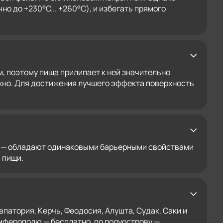
 до +230°C... +260°C), и избегать прямого
, поэтому пища прилипает к ней значительно
ожно. Для достижения лучшего эффекта поверхность
вая — обладают одинаковыми барьерными свойствами
 пищи.
патория, Керчь, Феодосия, Алушта, Судак, Саки и
имферополю — бесплатно, по полуострову —