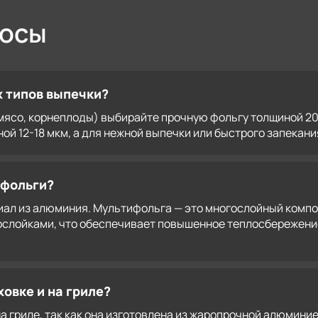
росы
х типов выпечки?
мясо, корнеплоды) выбирайте прочную фольгу толщиной 20-
й 12-18 мкм, а для нежной выпечки или быстрого запекани
ифольги?
ал из алюминия. Мультифольга — это многослойный компози
слойками, что обеспечивает повышенное теплосбережение
овке и на гриле?
на гриле, так как она изготовлена из жаропрочной алюмин