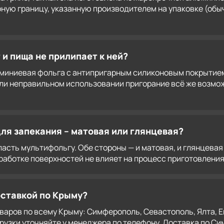
ю границу, указанную производителем на упаковке (обычно
 и пища не прилипает к ней?
юминиевая фольга с антипригарным силиконовым покрытием
 или неправильном использовании пригорание всё же возм
ля запекания – матовая или глянцевая?
класть мультифольгу. Обе стороны — и матовая, и глянце
аботке поверхностей не влияет на процесс приготовления
оставкой по Крыму?
аров по всему Крыму: Симферополь, Севастополь, Ялта, Ев
рузки уточняйте у менеджера по телефону. Доставка по С