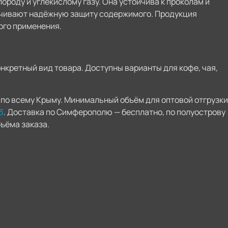
ороду и углекислому газу. Она устойчива к проколам и
ечивают надёжную защиту содержимого. Продукция
ого применения.
кретный вид товара. Доступны варианты для кофе, чая,
по всему Крыму. Минимальный объём для оптовой отгрузки
3
. Доставка по Симферополю — бесплатно, по полуострову
ъёма заказа.