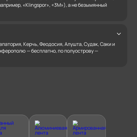
апример, «Klingspor», «3M»), а не безымянный
патория, Керчь, Феодосия, Алушта, Судак, Саки и
имферополю — бесплатно, по полуострову —