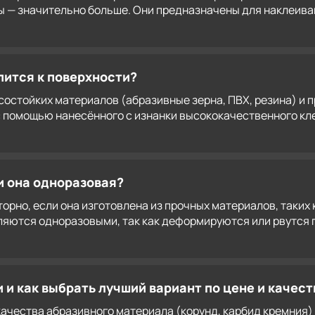
 — значительно больше. Они предназначены для наклеиван
пится к поверхности?
остойких материалов (абразивные зерна, ПВХ, резина) и п
с помощью нанесённого с изнанки высококачественного кл
и она одноразовая?
рно, если она изготовлена из прочных материалов, таких 
яются одноразовыми, так как деформируются или рвутся п
и как выбрать лучший вариант по цене и качест
качества абразивного материала (корунд, карбид кремния)