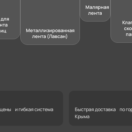
Малярная
лента
 для
Кла
нта
ско
Металлизированная
лиц
па
лента (Лавсан)
цены и гибкая система
Быстрая доставка по го
Крыма