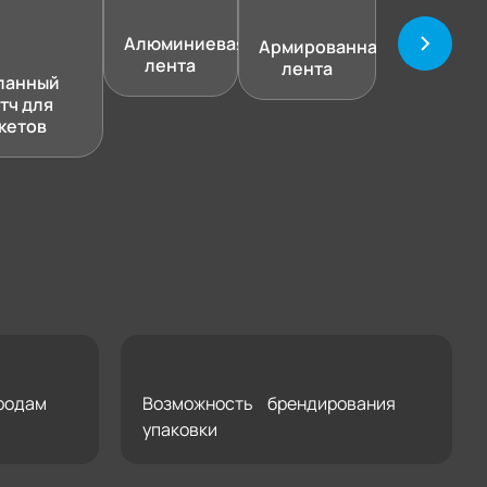
Алюминиевая
Армированная
лента
лента
панный
тч для
кетов
родам
Возможность брендирования
упаковки