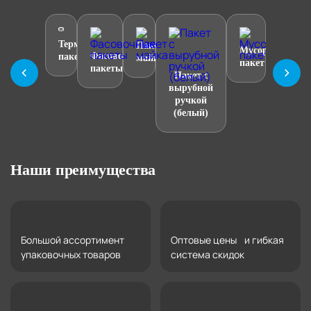
Термо
Пакет
Мусорный
Фасовочные
пакет
майка
пакет
пакеты
Пакет с
вырубной
ручкой
(белый)
Наши преимущества
Большой ассортимент
Оптовые цены и гибкая
упаковочных товаров
система скидок