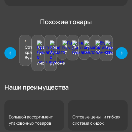
Похожие товары
Газетная
Бумага
Бумага
Дизайнерская
Сотовая
Крафт
Крафт
Бумага
бумага
офисная
мелованная
бумага
крафт
бумага
бумага
самоклеюща
бумага
в
в
листах
рулоне
Наши преимущества
Большой ассортимент
Оптовые цены и гибкая
упаковочных товаров
система скидок